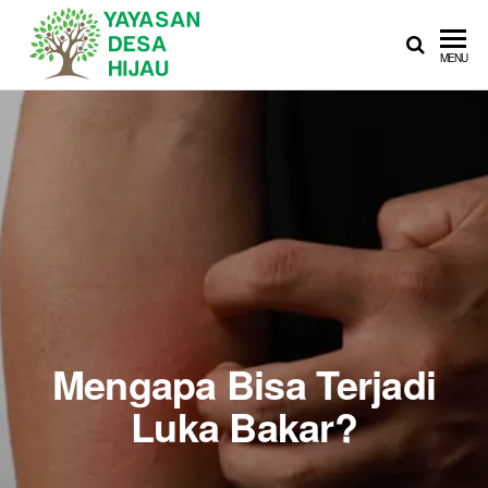
YAYASAN
Sedekah Itu
MENU
Membahagiakan
DESA
HIJAU
Mengapa Bisa Terjadi
Luka Bakar?