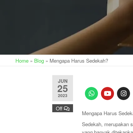
Home
»
Blog
»
Mengapa Harus Sedekah?
JUN
25
2023
Off
Mengapa Harus Sedek
Sedekah, merupakan s
yang banyak ditekanka