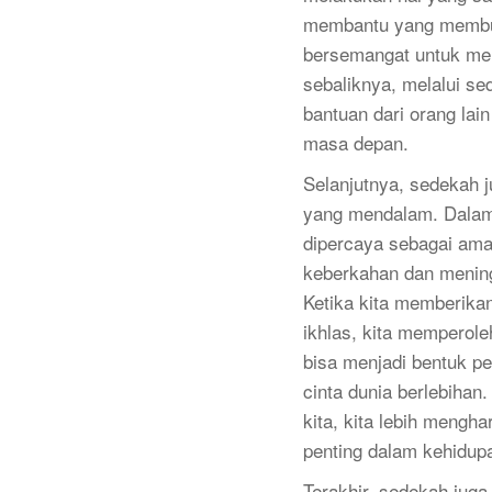
membantu yang membu
bersemangat untuk mel
sebaliknya, melalui s
bantuan dari orang lai
masa depan.
Selanjutnya, sedekah j
yang mendalam. Dala
dipercaya sebagai am
keberkahan dan meningk
Ketika kita memberikan
ikhlas, kita memperole
bisa menjadi bentuk pen
cinta dunia berlebihan.
kita, kita lebih mengha
penting dalam kehidup
Terakhir, sedekah jug