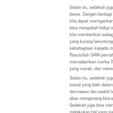
Selain itu, sedekah ju
besar. Dengan berbag
kita dapat meringanka
bisa mengubah hidup or
kita memberikan sebag
yang kurang beruntung
kebahagiaan kepada m
Rasulullah SAW perna
memadamkan murka Tuh
yang marah, dan menola
Selain itu, sedekah j
sosial yang baik dalam
dermawan dan peduli t
akan mengenang kita se
Sedekah juga bisa meng
melakukan hal yang sa