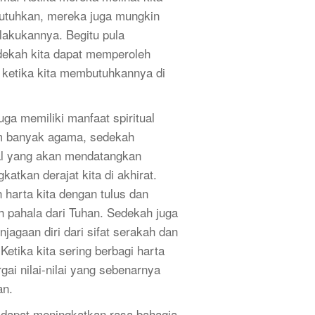
tuhkan, mereka juga mungkin
akukannya. Begitu pula
edekah kita dapat memperoleh
n ketika kita membutuhkannya di
uga memiliki manfaat spiritual
m banyak agama, sedekah
al yang akan mendatangkan
atkan derajat kita di akhirat.
 harta kita dengan tulus dan
h pahala dari Tuhan. Sedekah juga
jagaan diri dari sifat serakah dan
 Ketika kita sering berbagi harta
rgai nilai-nilai yang sebenarnya
an.
a dapat meningkatkan rasa bahagia