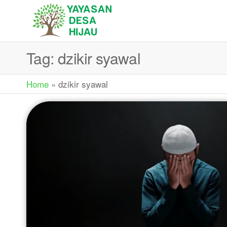
YAYASAN
Sedekah Itu
Membahagiakan
DESA
Tag:
dzikir syawal
HIJAU
Home
»
dzikir syawal