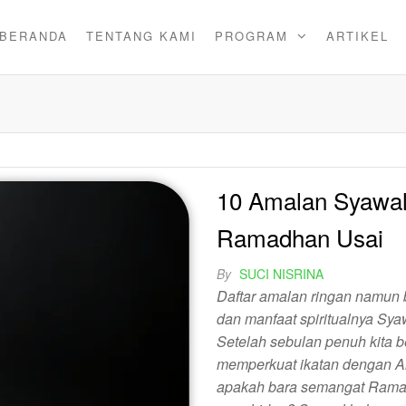
BERANDA
TENTANG KAMI
PROGRAM
ARTIKEL
10 Amalan Syawal
Ramadhan Usai
By
SUCI NISRINA
Daftar amalan ringan namun 
dan manfaat spiritualnya S
Setelah sebulan penuh kita
memperkuat ikatan dengan Al
apakah bara semangat Ramad