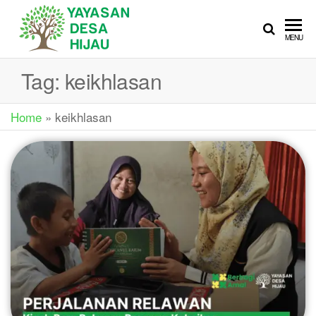
YAYASAN
Sedekah Itu
MENU
Membahagiakan
DESA
Tag:
keikhlasan
HIJAU
Home
»
keikhlasan