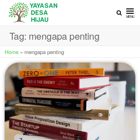
YAYASAN
Sedekah Itu
MENU
Membahagiakan
DESA
Tag:
mengapa penting
HIJAU
Home
»
mengapa penting