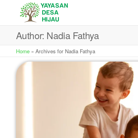
YAYASAN
Sedekah Itu
Membahagiakan
DESA
Author:
Nadia Fathya
HIJAU
Home
»
Archives for Nadia Fathya