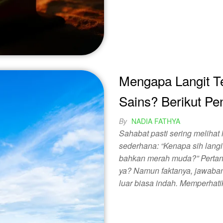
Mengapa Langit Te
Sains? Berikut Pe
By
NADIA FATHYA
Sahabat pasti sering melihat l
sederhana: “Kenapa sih langi
bahkan merah muda?” Pertany
ya? Namun faktanya, jawaban 
luar biasa indah. Memperhati