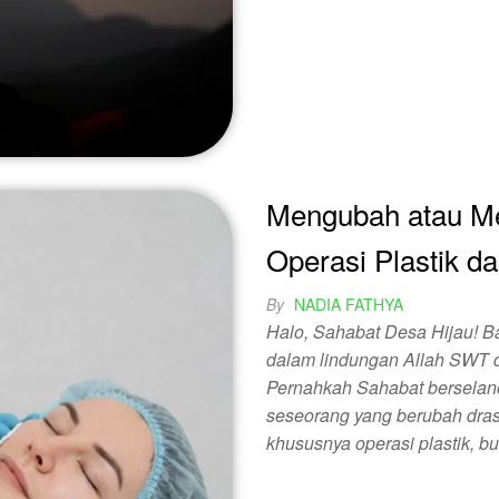
Mengubah atau 
Operasi Plastik d
By
NADIA FATHYA
Halo, Sahabat Desa Hijau! B
dalam lindungan Allah SWT d
Pernahkah Sahabat berselanca
seseorang yang berubah drastis
khususnya operasi plastik, 