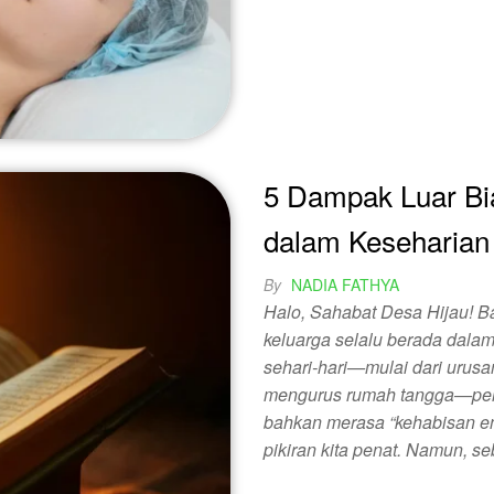
5 Dampak Luar Bi
dalam Keseharian
By
NADIA FATHYA
Halo, Sahabat Desa Hijau! B
keluarga selalu berada dalam
sehari-hari—mulai dari urusa
mengurus rumah tangga—perna
bahkan merasa “kehabisan en
pikiran kita penat. Namun, 