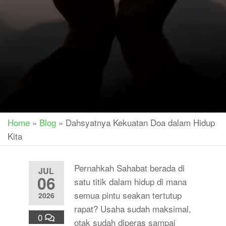
Home
»
Blog
»
Dahsyatnya Kekuatan Doa dalam Hidup
Kita
Pernahkah Sahabat berada di
JUL
06
satu titik dalam hidup di mana
semua pintu seakan tertutup
2026
rapat? Usaha sudah maksimal,
0
otak sudah diperas sampai