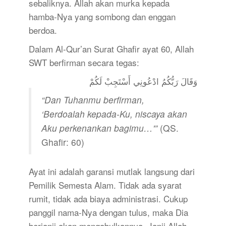
sebaliknya. Allah akan murka kepada
hamba-Nya yang sombong dan enggan
berdoa.
Dalam Al-Qur’an Surat Ghafir ayat 60, Allah
SWT berfirman secara tegas:
وَقَالَ رَبُّكُمُ ادْعُونِي أَسْتَجِبْ لَكُمْ
“Dan Tuhanmu berfirman,
‘Berdoalah kepada-Ku, niscaya akan
Aku perkenankan bagimu…'”
(QS.
Ghafir: 60)
Ayat ini adalah garansi mutlak langsung dari
Pemilik Semesta Alam. Tidak ada syarat
rumit, tidak ada biaya administrasi. Cukup
panggil nama-Nya dengan tulus, maka Dia
berjanji akan mengabulkannya. Janji Allah