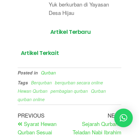
Yuk berkurban di Yayasan
Desa Hijau
Artikel Terbaru
Artikel Terkait
Posted in
Qurban
Tags
Berqurban
berqurban secara online
Hewan Qurban
pembagian qurban
Qurban
qurban online
PREVIOUS
NEXT
Syarat Hewan
Sejarah Qurban :
Qurban Sesuai
Teladan Nabi Ibrahim