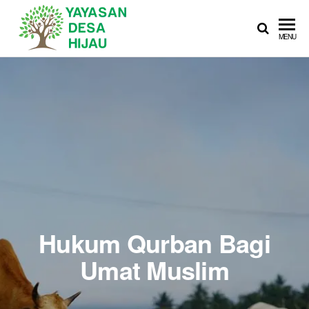
YAYASAN
Sedekah Itu
MENU
Membahagiakan
DESA
HIJAU
Hukum Qurban Bagi
Umat Muslim