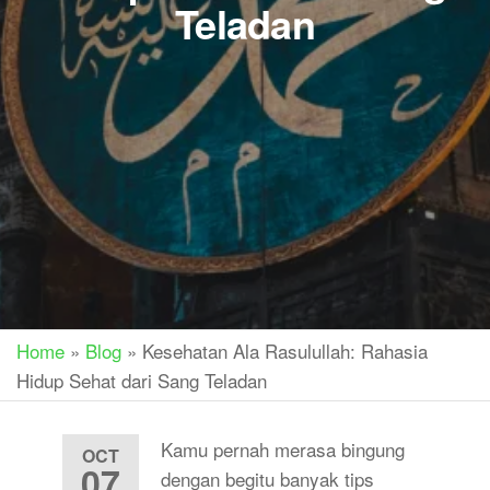
Teladan
Home
»
Blog
»
Kesehatan Ala Rasulullah: Rahasia
Hidup Sehat dari Sang Teladan
Kamu pernah merasa bingung
OCT
07
dengan begitu banyak tips