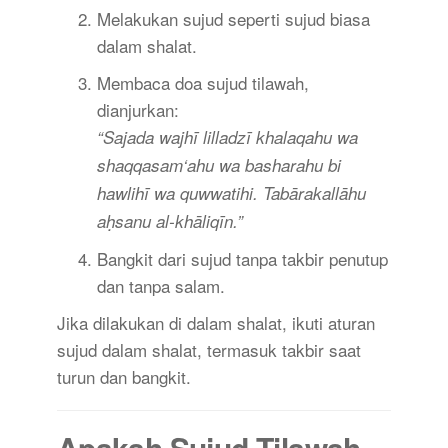
Melakukan sujud seperti sujud biasa
dalam shalat.
Membaca doa sujud tilawah,
dianjurkan:
“Sajada wajhī lilladzī khalaqahu wa
shaqqasam‘ahu wa basharahu bi
hawlihī wa quwwatihi. Tabārakallāhu
aḥsanu al-khāliqīn.”
Bangkit dari sujud tanpa takbir penutup
dan tanpa salam.
Jika dilakukan di dalam shalat, ikuti aturan
sujud dalam shalat, termasuk takbir saat
turun dan bangkit.
Apakah Sujud Tilawah