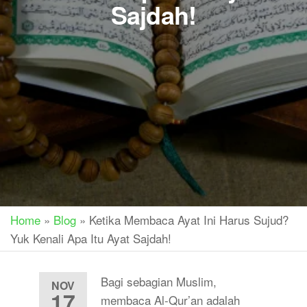
Sajdah!
Home
»
Blog
»
Ketika Membaca Ayat Ini Harus Sujud?
Yuk Kenali Apa Itu Ayat Sajdah!
Bagi sebagian Muslim,
NOV
17
membaca Al-Qur’an adalah