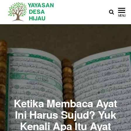
YAYASAN
Sedekah Itu
MENU
Membahagiakan
DESA
HIJAU
Ketika Membaca Ayat
Ini Harus Sujud? Yuk
Kenali Apa Itu Ayat