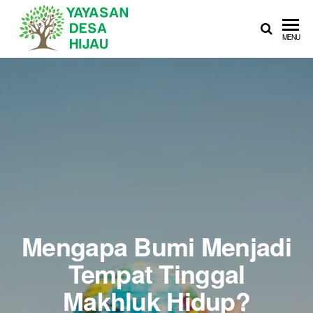
YAYASAN
Sedekah Itu
MENU
Membahagiakan
DESA
HIJAU
Mengapa Bumi Menjadi
Tempat Tinggal
Makhluk Hidup?