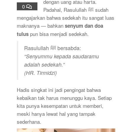
dengan uang atau harta.
0
Padahal, Rasulullah ﷺ sudah
mengajarkan bahwa sedekah itu sangat luas
maknanya — bahkan
senyum dan doa
pun bisa menjadi sedekah.
tulus
Rasulullah ﷺ bersabda:
“Senyummu kepada saudaramu
adalah sedekah.”
(HR. Tirmidzi)
Hadis singkat ini jadi pengingat bahwa
kebaikan tak harus menunggu kaya. Setiap
kita punya kesempatan untuk memberi,
meski hanya lewat hal yang tampak
sederhana.