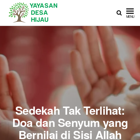
YAYASAN
Sedekah Itu
MENU
Membahagiakan
DESA
HIJAU
Sedekah Tak Terlihat:
Doa dan Senyum yang
Bernilai di Sisi Allah