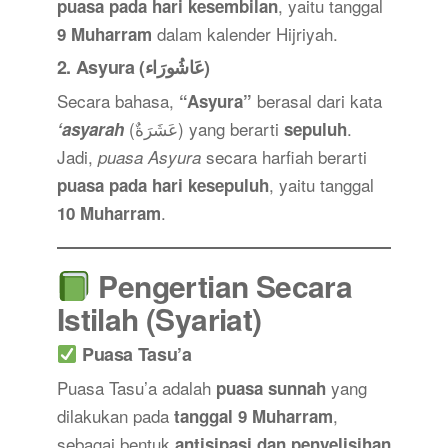
, yaitu tanggal
puasa pada hari kesembilan
dalam kalender Hijriyah.
9 Muharram
2.
Asyura (عَاشُورَاء)
Secara bahasa,
berasal dari kata
“Asyura”
(عَشَرَةٌ) yang berarti
.
‘asyarah
sepuluh
Jadi,
secara harfiah berarti
puasa Asyura
, yaitu tanggal
puasa pada hari kesepuluh
.
10 Muharram
Pengertian Secara
Istilah (Syariat)
Puasa Tasu’a
Puasa Tasu’a adalah
yang
puasa sunnah
dilakukan pada
,
tanggal 9 Muharram
sebagai bentuk
antisipasi dan penyelisihan