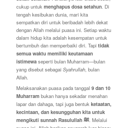
cukup untuk
. Di
menghapus dosa setahun
tengah kesibukan dunia, mari kita
sempatkan diri untuk beribadah lebih dekat
dengan Allah melalui puasa ini. Setiap waktu
dalam hidup kita adalah kesempatan untuk
bertumbuh dan memperbaiki diri. Tapi
tidak
semua waktu memiliki keutamaan
seperti bulan Muharram—bulan
istimewa
yang disebut sebagai
, bulan
Syahrullah
Allah.
Melaksanakan puasa pada tanggal
9 dan 10
bukan hanya sekadar menahan
Muharram
lapar dan dahaga, tapi juga bentuk
ketaatan,
kecintaan, dan kesungguhan kita untuk
. Melalui
mengikuti sunnah Rasulullah ﷺ
puasa ini, Allah berikan anugerah luar biasa: