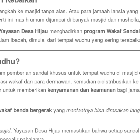
ngkah ke masjid tanpa alas. Atau para jamaah lansia yang ha
i ini masih umum dijumpai di banyak masjid dan musholla,
menghadirkan
Yayasan Desa Hijau
program Wakaf Sanda
m ibadah, dimulai dari tempat wudhu yang sering terabaik
Wudhu?
m pemberian sandal khusus untuk tempat wudhu di masjid d
nasi wakaf dari para dermawan, kemudian didistribusikan ke
an untuk memberikan
bagi jama
kenyamanan dan keamanan
yang
wakaf benda bergerak
manfaatnya bisa dirasakan lan
, Yayasan Desa Hijau memastikan bahwa setiap sandal
sjid
 mengalir pahalanya.