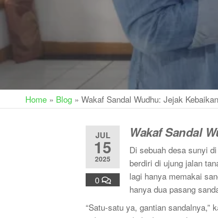
Home
»
Blog
»
Wakaf Sandal Wudhu: Jejak Kebaikan
Wakaf Sandal Wu
JUL
15
Di sebuah desa sunyi d
2025
berdiri di ujung jalan 
lagi hanya memakai sand
0
hanya dua pasang sanda
“Satu-satu ya, gantian sandalnya,” 