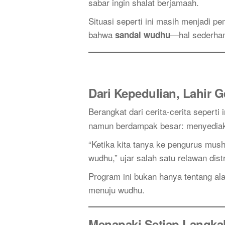
sabar ingin shalat berjamaah.
Situasi seperti ini masih menjadi p
bahwa
—hal sederhan
sandal wudhu
Dari Kepedulian, Lahir 
Berangkat dari cerita-cerita seperti 
namun berdampak besar: menyediak
“Ketika kita tanya ke pengurus mus
wudhu,” ujar salah satu relawan dist
Program ini bukan hanya tentang al
menuju wudhu.
Menapaki Setiap Langka