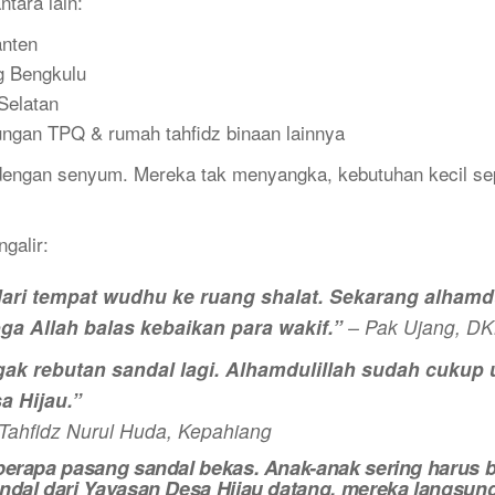
tara lain:
anten
g Bengkulu
Selatan
ungan TPQ & rumah tahfidz binaan lainnya
ngan senyum. Mereka tak menyangka, kebutuhan kecil sepe
galir:
ari tempat wudhu ke ruang shalat. Sekarang alhamdu
a Allah balas kebaikan para wakif.”
– Pak Ujang, DK
gak rebutan sandal lagi. Alhamdulillah sudah cukup
a Hijau.”
ahfidz Nurul Huda, Kepahiang
berapa pasang sandal bekas. Anak-anak sering harus b
ndal dari Yayasan Desa Hijau datang, mereka langsung