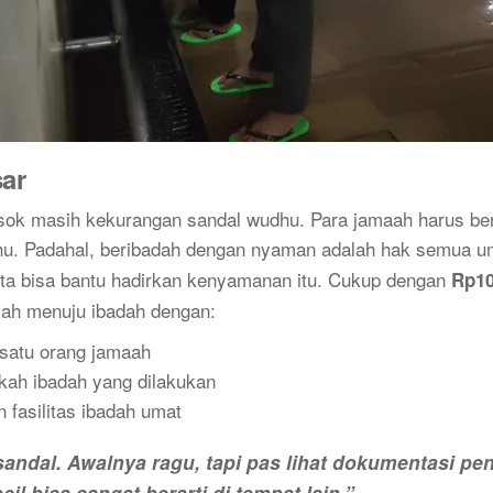
sar
sok masih kekurangan sandal wudhu. Para jamaah harus bert
dhu. Padahal, beribadah dengan nyaman adalah hak semua u
kita bisa bantu hadirkan kenyamanan itu. Cukup dengan
Rp10
gkah menuju ibadah dengan:
satu orang jamaah
kah ibadah yang dilakukan
fasilitas ibadah umat
sandal. Awalnya ragu, tapi pas lihat dokumentasi pe
cil bisa sangat berarti di tempat lain.”