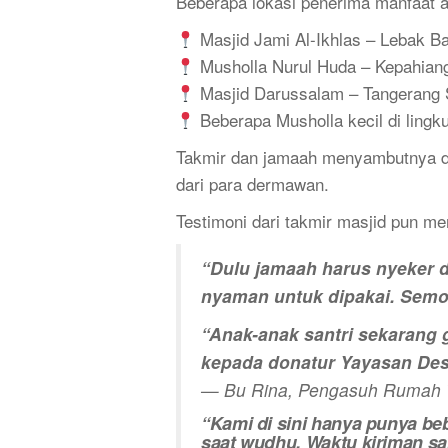
Beberapa lokasi penerima manfaat an
Masjid Jami Al-Ikhlas – Lebak B
Musholla Nurul Huda – Kepahian
Masjid Darussalam – Tangerang 
Beberapa Musholla kecil di lingk
Takmir dan jamaah menyambutnya de
dari para dermawan.
Testimoni dari takmir masjid pun men
“Dulu jamaah harus nyeker d
nyaman untuk dipakai. Semog
“Anak-anak santri sekarang 
kepada donatur Yayasan Des
— Bu Rina, Pengasuh Rumah T
“Kami di sini hanya punya be
saat wudhu. Waktu kiriman sa