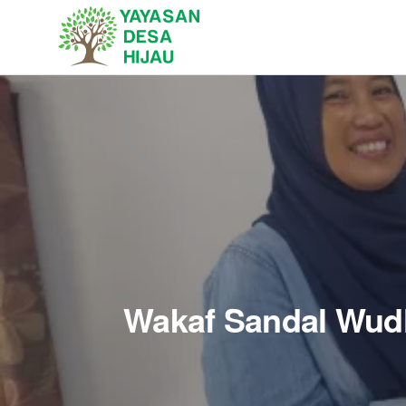
YAYASAN
Sedekah Itu
Membahagiakan
DESA
HIJAU
Wakaf Sandal Wudh